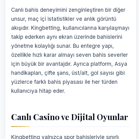
Canlı bahis deneyimini zenginleştiren bir diğer
unsur, maç içi istatistikler ve anlık görüntü
akışıdır. Kingbetting, kullanıcılarına karşılaşmayı
takip ederken aynı ekran üzerinde bahislerini
yönetme kolaylığı sunar. Bu entegre yapı,
özellikle hızlı karar almayı seven bahis severler
için büyük bir avantajdır. Ayrıca platform, Asya
handikapları, çifte şans, üst/alt, gol sayısı gibi
yüzlerce farklı bahis piyasası ile her türden
kullanıcıya hitap eder.
Canlı Casino ve Dijital Oyunlar
Kingbetting yalnızca spor bahisleriyle sınırlı