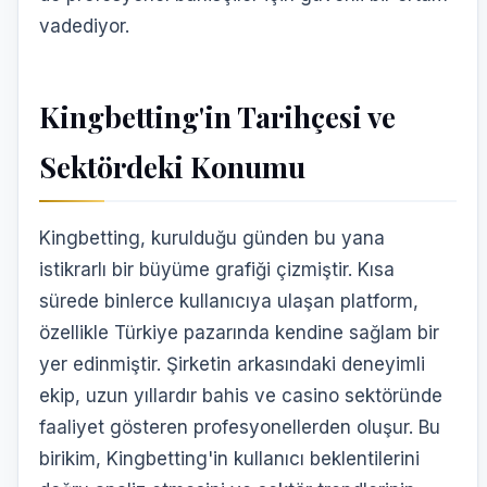
vadediyor.
Kingbetting'in Tarihçesi ve
Sektördeki Konumu
Kingbetting, kurulduğu günden bu yana
istikrarlı bir büyüme grafiği çizmiştir. Kısa
sürede binlerce kullanıcıya ulaşan platform,
özellikle Türkiye pazarında kendine sağlam bir
yer edinmiştir. Şirketin arkasındaki deneyimli
ekip, uzun yıllardır bahis ve casino sektöründe
faaliyet gösteren profesyonellerden oluşur. Bu
birikim, Kingbetting'in kullanıcı beklentilerini