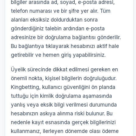
bilgiler arasında ad, soyad, e-posta adresi,
telefon numarası ve bir şifre yer alır. Tüm
alanları eksiksiz doldurduktan sonra
gönderdiğiniz talebin ardından e-posta
adresinize bir doğrulama bağlantısı gönderilir.
Bu bağlantıya tıklayarak hesabınızı aktif hale
getirebilir ve hemen giriş yapabilirsiniz.
Üyelik sürecinde dikkat edilmesi gereken en
önemli nokta, kişisel bilgilerin doğruluğudur.
Kingbetting, kullanıcı güvenliğini ön planda
tuttuğu için kimlik doğrulama aşamasında
yanlış veya eksik bilgi verilmesi durumunda
hesabınızın askıya alınma riski bulunur. Bu
nedenle kayıt esnasında gerçek bilgilerinizi
kullanmanız, ilerleyen dönemde olası ödeme