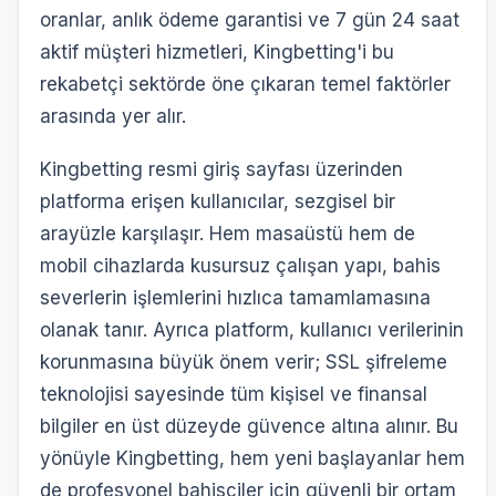
oranlar, anlık ödeme garantisi ve 7 gün 24 saat
aktif müşteri hizmetleri, Kingbetting'i bu
rekabetçi sektörde öne çıkaran temel faktörler
arasında yer alır.
Kingbetting resmi giriş sayfası üzerinden
platforma erişen kullanıcılar, sezgisel bir
arayüzle karşılaşır. Hem masaüstü hem de
mobil cihazlarda kusursuz çalışan yapı, bahis
severlerin işlemlerini hızlıca tamamlamasına
olanak tanır. Ayrıca platform, kullanıcı verilerinin
korunmasına büyük önem verir; SSL şifreleme
teknolojisi sayesinde tüm kişisel ve finansal
bilgiler en üst düzeyde güvence altına alınır. Bu
yönüyle Kingbetting, hem yeni başlayanlar hem
de profesyonel bahisçiler için güvenli bir ortam