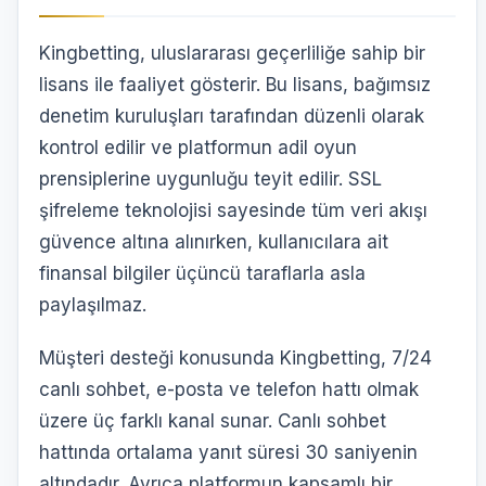
Kingbetting, uluslararası geçerliliğe sahip bir
lisans ile faaliyet gösterir. Bu lisans, bağımsız
denetim kuruluşları tarafından düzenli olarak
kontrol edilir ve platformun adil oyun
prensiplerine uygunluğu teyit edilir. SSL
şifreleme teknolojisi sayesinde tüm veri akışı
güvence altına alınırken, kullanıcılara ait
finansal bilgiler üçüncü taraflarla asla
paylaşılmaz.
Müşteri desteği konusunda Kingbetting, 7/24
canlı sohbet, e-posta ve telefon hattı olmak
üzere üç farklı kanal sunar. Canlı sohbet
hattında ortalama yanıt süresi 30 saniyenin
altındadır. Ayrıca platformun kapsamlı bir