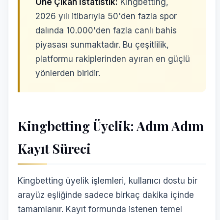
Öne Çıkan İstatistik:
Kingbetting,
2026 yılı itibarıyla 50'den fazla spor
dalında 10.000'den fazla canlı bahis
piyasası sunmaktadır. Bu çeşitlilik,
platformu rakiplerinden ayıran en güçlü
yönlerden biridir.
Kingbetting Üyelik: Adım Adım
Kayıt Süreci
Kingbetting üyelik işlemleri, kullanıcı dostu bir
arayüz eşliğinde sadece birkaç dakika içinde
tamamlanır. Kayıt formunda istenen temel