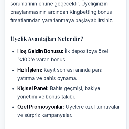
sorunlarının önüne geçecektir. Üyeliğinizin
onaylanmasının ardından Kingbetting bonus
fırsatlarından yararlanmaya başlayabilirsiniz.
Üyelik Avantajları Nelerdir?
Hoş Geldin Bonusu:
İlk depozitoya özel
%100'e varan bonus.
Hızlı İşlem:
Kayıt sonrası anında para
yatırma ve bahis oynama.
Kişisel Panel:
Bahis geçmişi, bakiye
yönetimi ve bonus takibi.
Özel Promosyonlar:
Üyelere özel turnuvalar
ve sürpriz kampanyalar.