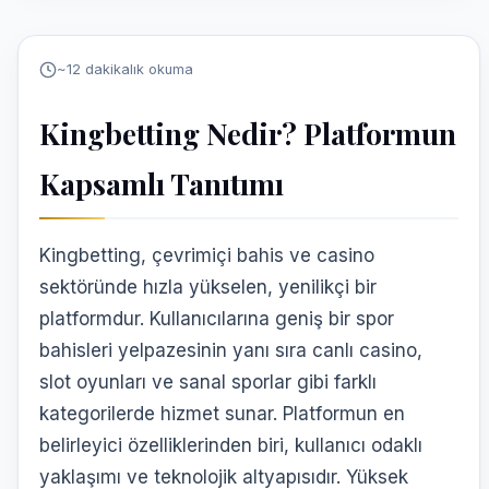
~12 dakikalık okuma
Kingbetting Nedir? Platformun
Kapsamlı Tanıtımı
Kingbetting, çevrimiçi bahis ve casino
sektöründe hızla yükselen, yenilikçi bir
platformdur. Kullanıcılarına geniş bir spor
bahisleri yelpazesinin yanı sıra canlı casino,
slot oyunları ve sanal sporlar gibi farklı
kategorilerde hizmet sunar. Platformun en
belirleyici özelliklerinden biri, kullanıcı odaklı
yaklaşımı ve teknolojik altyapısıdır. Yüksek