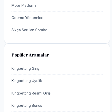
Mobil Platform
Ödeme Yöntemleri
Sıkça Sorulan Sorular
Popüler Aramalar
Kingbetting Giriş
Kingbetting Üyelik
Kingbetting Resmi Giriş
Kingbetting Bonus