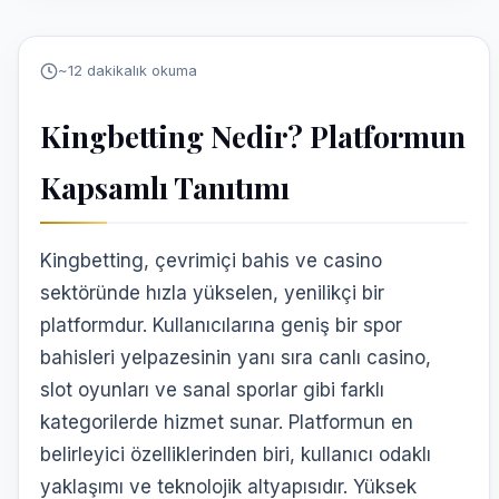
~12 dakikalık okuma
Kingbetting Nedir? Platformun
Kapsamlı Tanıtımı
Kingbetting, çevrimiçi bahis ve casino
sektöründe hızla yükselen, yenilikçi bir
platformdur. Kullanıcılarına geniş bir spor
bahisleri yelpazesinin yanı sıra canlı casino,
slot oyunları ve sanal sporlar gibi farklı
kategorilerde hizmet sunar. Platformun en
belirleyici özelliklerinden biri, kullanıcı odaklı
yaklaşımı ve teknolojik altyapısıdır. Yüksek