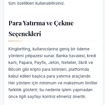
tüm özellikleri kullanabilirsiniz.
Para Yatırma ve Çekme
Seçenekleri
Kingbetting, kullanıcılarına geniş bir ödeme
yöntemi yelpazesi sunar. Banka havalesi, kredi
kartı, Papara, Payfix, Jeton, Neteller, Skrill ve
Bitcoin gibi kripto para birimleri, platformda
kabul edilen başlıca para yatırma araçlarıdır.
Her yöntem için minimum ve maksimum limitler
farklılık gösterir; bu nedenle işlem yapmadan
önce ilgili sayfayı kontrol etmeniz önerilir.