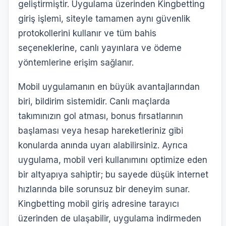
geliştirmiştir. Uygulama üzerinden Kingbetting
giriş işlemi, siteyle tamamen aynı güvenlik
protokollerini kullanır ve tüm bahis
seçeneklerine, canlı yayınlara ve ödeme
yöntemlerine erişim sağlanır.
Mobil uygulamanın en büyük avantajlarından
biri, bildirim sistemidir. Canlı maçlarda
takımınızın gol atması, bonus fırsatlarının
başlaması veya hesap hareketleriniz gibi
konularda anında uyarı alabilirsiniz. Ayrıca
uygulama, mobil veri kullanımını optimize eden
bir altyapıya sahiptir; bu sayede düşük internet
hızlarında bile sorunsuz bir deneyim sunar.
Kingbetting mobil giriş adresine tarayıcı
üzerinden de ulaşabilir, uygulama indirmeden