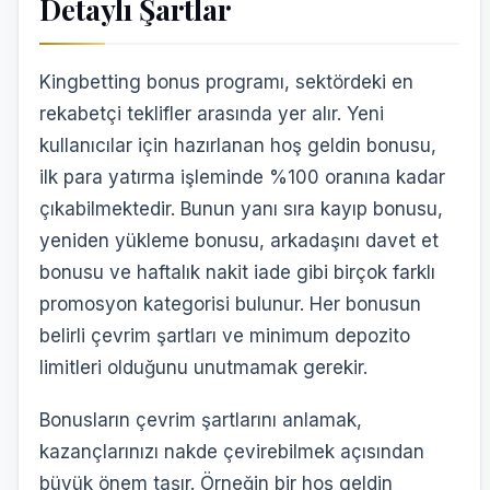
Detaylı Şartlar
Kingbetting bonus programı, sektördeki en
rekabetçi teklifler arasında yer alır. Yeni
kullanıcılar için hazırlanan hoş geldin bonusu,
ilk para yatırma işleminde %100 oranına kadar
çıkabilmektedir. Bunun yanı sıra kayıp bonusu,
yeniden yükleme bonusu, arkadaşını davet et
bonusu ve haftalık nakit iade gibi birçok farklı
promosyon kategorisi bulunur. Her bonusun
belirli çevrim şartları ve minimum depozito
limitleri olduğunu unutmamak gerekir.
Bonusların çevrim şartlarını anlamak,
kazançlarınızı nakde çevirebilmek açısından
büyük önem taşır. Örneğin bir hoş geldin