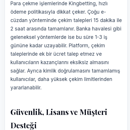
Para çekme işlemlerinde Kingbetting, hızlı
ödeme politikasıyla dikkat çeker. Çoğu e-
cüzdan yönteminde çekim talepleri 15 dakika ile
2 saat arasında tamamlanır. Banka havalesi gibi
geleneksel yöntemlerde ise bu süre 1-3 iş
gününe kadar uzayabilir. Platform, çekim
taleplerinde ek bir ücret talep etmez ve
kullanıcıların kazançlarını eksiksiz almasını
sağlar. Ayrıca kimlik doğrulamasını tamamlamış
kullanıcılar, daha yüksek çekim limitlerinden
yararlanabilir.
Güvenlik, Lisans ve Müşteri
Desteği