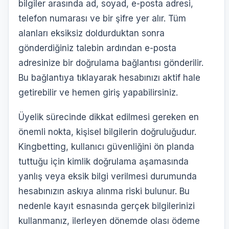
bilgiler arasında ad, soyad, e-posta adresi,
telefon numarası ve bir şifre yer alır. Tüm
alanları eksiksiz doldurduktan sonra
gönderdiğiniz talebin ardından e-posta
adresinize bir doğrulama bağlantısı gönderilir.
Bu bağlantıya tıklayarak hesabınızı aktif hale
getirebilir ve hemen giriş yapabilirsiniz.
Üyelik sürecinde dikkat edilmesi gereken en
önemli nokta, kişisel bilgilerin doğruluğudur.
Kingbetting, kullanıcı güvenliğini ön planda
tuttuğu için kimlik doğrulama aşamasında
yanlış veya eksik bilgi verilmesi durumunda
hesabınızın askıya alınma riski bulunur. Bu
nedenle kayıt esnasında gerçek bilgilerinizi
kullanmanız, ilerleyen dönemde olası ödeme