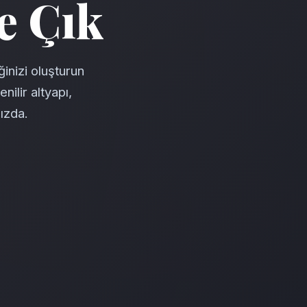
e Çık
ğinizi oluşturun
ilir altyapı,
ızda.