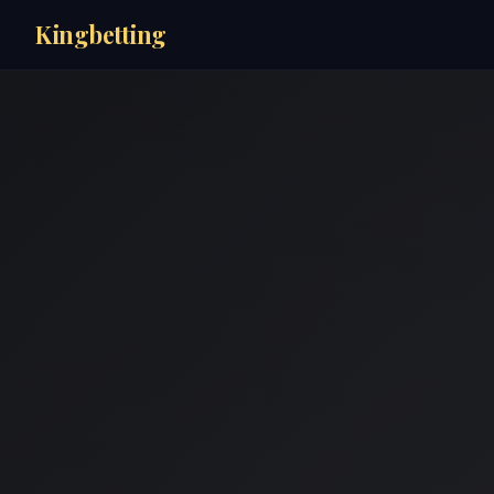
Kingbetting