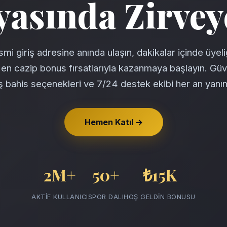
asında Zirvey
mi giriş adresine anında ulaşın, dakikalar içinde üyeli
en cazip bonus fırsatlarıyla kazanmaya başlayın. Güven
ş bahis seçenekleri ve 7/24 destek ekibi her an yanın
Hemen Katıl →
2M+
50+
₺15K
AKTIF KULLANICI
SPOR DALI
HOŞ GELDIN BONUSU