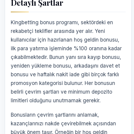
Detaylı Şartlar
Kingbetting bonus programı, sektördeki en
rekabetçi teklifler arasında yer alır. Yeni
kullanıcılar için hazırlanan hoş geldin bonusu,
ilk para yatırma işleminde %100 oranına kadar
çıkabilmektedir. Bunun yanı sıra kayıp bonusu,
yeniden yükleme bonusu, arkadaşını davet et
bonusu ve haftalık nakit iade gibi birçok farklı
promosyon kategorisi bulunur. Her bonusun
belirli çevrim şartları ve minimum depozito
limitleri olduğunu unutmamak gerekir.
Bonusların çevrim şartlarını anlamak,
kazançlarınızı nakde çevirebilmek açısından
büyük önem taşır. Örneğin bir hoş geldin