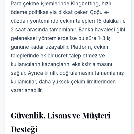
Para çekme işlemlerinde Kingbetting, hızlı
ödeme politikasıyla dikkat çeker. Çoğu e-
cüzdan yönteminde çekim talepleri 15 dakika ile
2 saat arasında tamamlanır. Banka havalesi gibi
geleneksel yöntemlerde ise bu süre 1-3 iş
gününe kadar uzayabilir. Platform, çekim
taleplerinde ek bir ücret talep etmez ve
kullanıcıların kazançlarını eksiksiz almasını
sağlar. Ayrıca kimlik doğrulamasını tamamlamış
kullanıcılar, daha yüksek çekim limitlerinden
yararlanabilir.
Güvenlik, Lisans ve Müşteri
Desteği