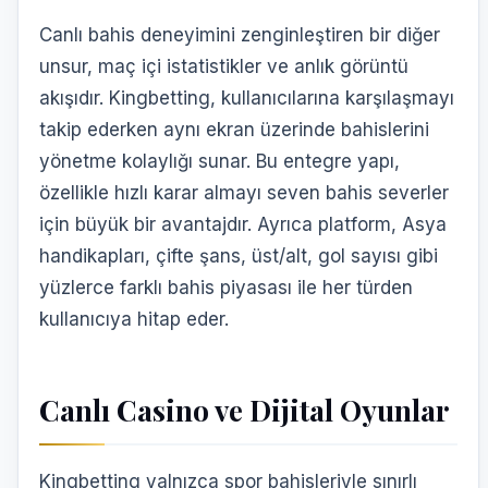
Canlı bahis deneyimini zenginleştiren bir diğer
unsur, maç içi istatistikler ve anlık görüntü
akışıdır. Kingbetting, kullanıcılarına karşılaşmayı
takip ederken aynı ekran üzerinde bahislerini
yönetme kolaylığı sunar. Bu entegre yapı,
özellikle hızlı karar almayı seven bahis severler
için büyük bir avantajdır. Ayrıca platform, Asya
handikapları, çifte şans, üst/alt, gol sayısı gibi
yüzlerce farklı bahis piyasası ile her türden
kullanıcıya hitap eder.
Canlı Casino ve Dijital Oyunlar
Kingbetting yalnızca spor bahisleriyle sınırlı