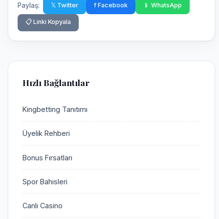
Paylaş:
𝕏 Twitter
f Facebook
📱 WhatsApp
📋 Linki Kopyala
Hızlı Bağlantılar
Kingbetting Tanıtımı
Üyelik Rehberi
Bonus Fırsatları
Spor Bahisleri
Canlı Casino