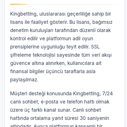
Kingbetting, uluslararası geçerliliğe sahip bir
lisans ile faaliyet gösterir. Bu lisans, bağımsız
denetim kuruluşları tarafından düzenli olarak
kontrol edilir ve platformun adil oyun
prensiplerine uygunluğu teyit edilir. SSL
şifreleme teknolojisi sayesinde tüm veri akışı
güvence altına alınırken, kullanıcılara ait
finansal bilgiler üçüncü taraflarla asla
paylaşılmaz.
Müşteri desteği konusunda Kingbetting, 7/24
canlı sohbet, e-posta ve telefon hattı olmak
üzere üç farklı kanal sunar. Canlı sohbet
hattında ortalama yanıt süresi 30 saniyenin
altındadır. Ayrıca platformun kapsamlı bir