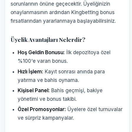
sorunlarının önüne geçecektir. Üyeliğinizin
onaylanmasının ardından Kingbetting bonus
fırsatlarından yararlanmaya başlayabilirsiniz.
Üyelik Avantajları Nelerdir?
Hoş Geldin Bonusu:
İlk depozitoya özel
%100'e varan bonus.
Hızlı İşlem:
Kayıt sonrası anında para
yatırma ve bahis oynama.
Kişisel Panel:
Bahis geçmişi, bakiye
yönetimi ve bonus takibi.
Özel Promosyonlar:
Üyelere özel turnuvalar
ve sürpriz kampanyalar.