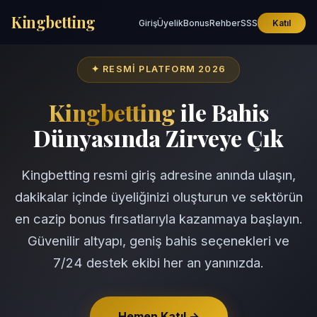
Kingbetting
Giriş
Üyelik
Bonus
Rehber
SSS
Katıl
✦ RESMI PLATFORM 2026
Kingbetting
ile Bahis
Dünyasında Zirveye Çık
Kingbetting resmi giriş adresine anında ulaşın,
dakikalar içinde üyeliğinizi oluşturun ve sektörün
en cazip bonus fırsatlarıyla kazanmaya başlayın.
Güvenilir altyapı, geniş bahis seçenekleri ve
7/24 destek ekibi her an yanınızda.
Hemen Katıl →