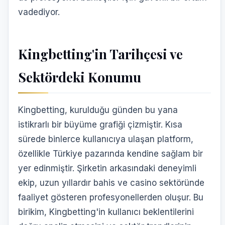
vadediyor.
Kingbetting'in Tarihçesi ve
Sektördeki Konumu
Kingbetting, kurulduğu günden bu yana
istikrarlı bir büyüme grafiği çizmiştir. Kısa
sürede binlerce kullanıcıya ulaşan platform,
özellikle Türkiye pazarında kendine sağlam bir
yer edinmiştir. Şirketin arkasındaki deneyimli
ekip, uzun yıllardır bahis ve casino sektöründe
faaliyet gösteren profesyonellerden oluşur. Bu
birikim, Kingbetting'in kullanıcı beklentilerini