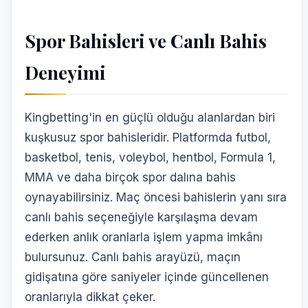
Spor Bahisleri ve Canlı Bahis
Deneyimi
Kingbetting'in en güçlü olduğu alanlardan biri
kuşkusuz spor bahisleridir. Platformda futbol,
basketbol, tenis, voleybol, hentbol, Formula 1,
MMA ve daha birçok spor dalına bahis
oynayabilirsiniz. Maç öncesi bahislerin yanı sıra
canlı bahis seçeneğiyle karşılaşma devam
ederken anlık oranlarla işlem yapma imkânı
bulursunuz. Canlı bahis arayüzü, maçın
gidişatına göre saniyeler içinde güncellenen
oranlarıyla dikkat çeker.