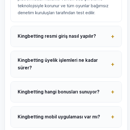
teknolojisiyle korunur ve tüm oyunlar bağımsız
denetim kuruluşları tarafından test edilir.
+
Kingbetting resmi giriş nasıl yapılır?
Kingbetting resmi giriş için doğrudan resmi web
sitesini kullanabilirsiniz. Alan adı değişikliklerinde
Kingbetting üyelik işlemleri ne kadar
+
güncel giriş adresine sosyal medya
sürer?
hesaplarından veya müşteri hizmetleri aracılığıyla
ulaşabilirsiniz.
Kingbetting üyelik işlemleri ortalama 2-3 dakika
içinde tamamlanır. Kayıt formunu doldurduktan
+
Kingbetting hangi bonusları sunuyor?
sonra e-posta doğrulamasıyla hesabınızı aktif
hale getirebilir ve hemen bahis yapmaya
Kingbetting, hoş geldin bonusu, kayıp bonusu,
başlayabilirsiniz.
arkadaşını davet et bonusu ve haftalık yeniden
+
Kingbetting mobil uygulaması var mı?
yükleme bonusu gibi çeşitli promosyonlar sunar.
Her bonusun detaylı şartlarını kampanyalar