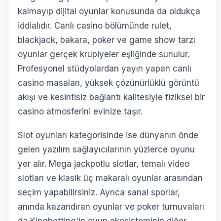
kalmayıp dijital oyunlar konusunda da oldukça
iddialıdır. Canlı casino bölümünde rulet,
blackjack, bakara, poker ve game show tarzı
oyunlar gerçek krupiyeler eşliğinde sunulur.
Profesyonel stüdyolardan yayın yapan canlı
casino masaları, yüksek çözünürlüklü görüntü
akışı ve kesintisiz bağlantı kalitesiyle fiziksel bir
casino atmosferini evinize taşır.
Slot oyunları kategorisinde ise dünyanın önde
gelen yazılım sağlayıcılarının yüzlerce oyunu
yer alır. Mega jackpotlu slotlar, temalı video
slotları ve klasik üç makaralı oyunlar arasından
seçim yapabilirsiniz. Ayrıca sanal sporlar,
anında kazandıran oyunlar ve poker turnuvaları