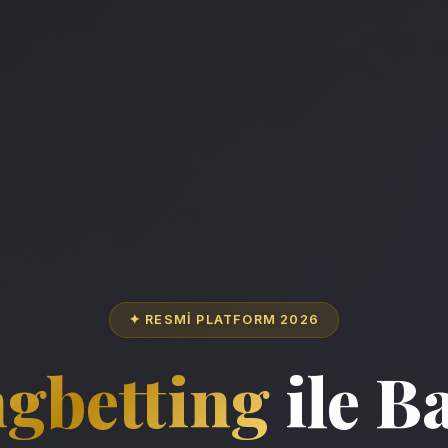
✦ RESMI PLATFORM 2026
gbetting
ile B