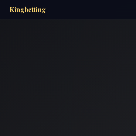
Kingbetting