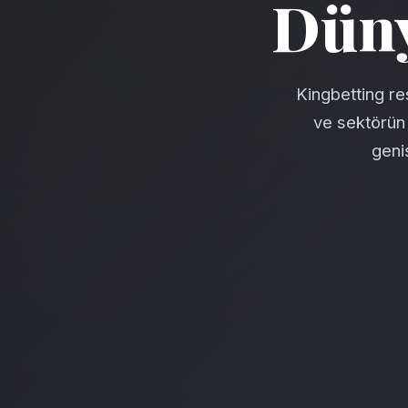
Düny
Kingbetting res
ve sektörün 
geni