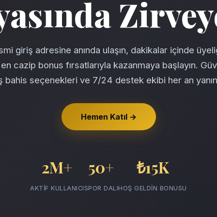
asında Zirvey
mi giriş adresine anında ulaşın, dakikalar içinde üyeli
en cazip bonus fırsatlarıyla kazanmaya başlayın. Güven
ş bahis seçenekleri ve 7/24 destek ekibi her an yanın
Hemen Katıl →
2M+
50+
₺15K
AKTIF KULLANICI
SPOR DALI
HOŞ GELDIN BONUSU