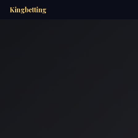
Kingbetting