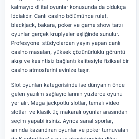
kalmayıp dijital oyunlar konusunda da oldukça
iddialıdır. Canlı casino bölümünde rulet,
blackjack, bakara, poker ve game show tarzı
oyunlar gerçek krupiyeler eşliğinde sunulur.
Profesyonel stüdyolardan yayın yapan canlı
casino masaları, yüksek çözünürlüklü görüntü
akışı ve kesintisiz bağlantı kalitesiyle fiziksel bir
casino atmosferini evinize taşır.
Slot oyunları kategorisinde ise dünyanın önde
gelen yazılım sağlayıcılarının yüzlerce oyunu
yer alır. Mega jackpotlu slotlar, temalı video
slotları ve klasik üç makaralı oyunlar arasından
seçim yapabilirsiniz. Ayrıca sanal sporlar,
anında kazandıran oyunlar ve poker turnuvaları