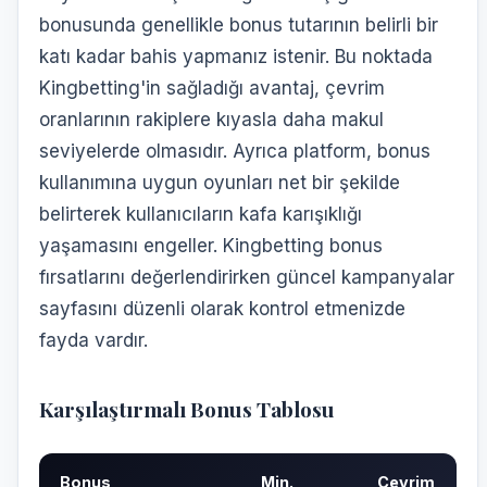
bonusunda genellikle bonus tutarının belirli bir
katı kadar bahis yapmanız istenir. Bu noktada
Kingbetting'in sağladığı avantaj, çevrim
oranlarının rakiplere kıyasla daha makul
seviyelerde olmasıdır. Ayrıca platform, bonus
kullanımına uygun oyunları net bir şekilde
belirterek kullanıcıların kafa karışıklığı
yaşamasını engeller. Kingbetting bonus
fırsatlarını değerlendirirken güncel kampanyalar
sayfasını düzenli olarak kontrol etmenizde
fayda vardır.
Karşılaştırmalı Bonus Tablosu
Bonus
Min.
Çevrim