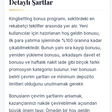
Detaylı Şartlar
Kingbetting bonus programı, sektördeki en
rekabetçi teklifler arasında yer alır. Yeni
kullanıcılar için hazırlanan hoş geldin bonusu,
ilk para yatırma işleminde %100 oranına kadar
çıkabilmektedir. Bunun yanı sıra kayıp bonusu,
yeniden yükleme bonusu, arkadaşını davet et
bonusu ve haftalık nakit iade gibi birçok farklı
promosyon kategorisi bulunur. Her bonusun
belirli çevrim şartları ve minimum depozito
limitleri olduğunu unutmamak gerekir.
Bonusların çevrim şartlarını anlamak,
kazançlarınızı nakde çevirebilmek açısından
büyük önem taşır. Örneğin bir hoş geldin