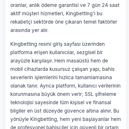
oranlar, anlık ödeme garantisi ve 7 gün 24 saat
aktif müşteri hizmetleri, Kingbetting'i bu
rekabetçi sektörde öne çıkaran temel faktörler
arasında yer alır.
Kingbetting resmi giriş sayfası üzerinden
platforma erişen kullanıcılar, sezgisel bir
arayüzle karşılaşır. Hem masaüstü hem de
mobil cihazlarda kusursuz çalışan yapı, bahis
severlerin işlemlerini hızlıca tamamlamasına
olanak tanır. Ayrıca platform, kullanıcı verilerinin
korunmasına büyük önem verir; SSL şifreleme
teknolojisi sayesinde tüm kişisel ve finansal
bilgiler en üst düzeyde güvence altına alınır. Bu
yönüyle Kingbetting, hem yeni başlayanlar hem
de profesyonel bahisçiler için güvenli bir ortam