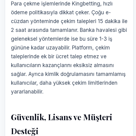
Para çekme işlemlerinde Kingbetting, hızlı
ödeme politikasıyla dikkat çeker. Çoğu e-
cüzdan yönteminde çekim talepleri 15 dakika ile
2 saat arasında tamamlanır. Banka havalesi gibi
geleneksel yöntemlerde ise bu süre 1-3 iş
gününe kadar uzayabilir. Platform, çekim
taleplerinde ek bir ücret talep etmez ve
kullanıcıların kazançlarını eksiksiz almasını
sağlar. Ayrıca kimlik doğrulamasını tamamlamış
kullanıcılar, daha yüksek çekim limitlerinden
yararlanabilir.
Güvenlik, Lisans ve Müşteri
Desteği