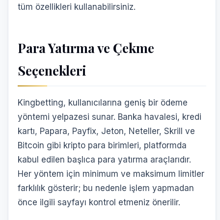
tüm özellikleri kullanabilirsiniz.
Para Yatırma ve Çekme
Seçenekleri
Kingbetting, kullanıcılarına geniş bir ödeme
yöntemi yelpazesi sunar. Banka havalesi, kredi
kartı, Papara, Payfix, Jeton, Neteller, Skrill ve
Bitcoin gibi kripto para birimleri, platformda
kabul edilen başlıca para yatırma araçlarıdır.
Her yöntem için minimum ve maksimum limitler
farklılık gösterir; bu nedenle işlem yapmadan
önce ilgili sayfayı kontrol etmeniz önerilir.