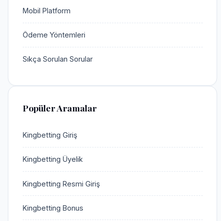
Mobil Platform
Ödeme Yöntemleri
Sıkça Sorulan Sorular
Popüler Aramalar
Kingbetting Giriş
Kingbetting Üyelik
Kingbetting Resmi Giriş
Kingbetting Bonus