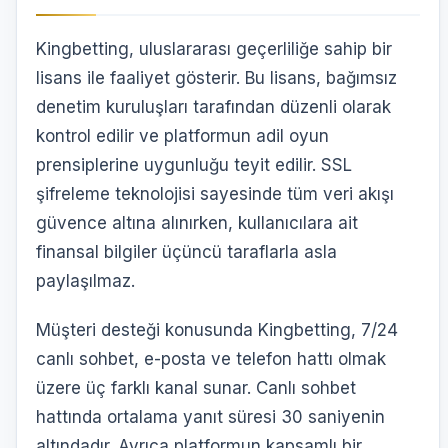
Kingbetting, uluslararası geçerliliğe sahip bir
lisans ile faaliyet gösterir. Bu lisans, bağımsız
denetim kuruluşları tarafından düzenli olarak
kontrol edilir ve platformun adil oyun
prensiplerine uygunluğu teyit edilir. SSL
şifreleme teknolojisi sayesinde tüm veri akışı
güvence altına alınırken, kullanıcılara ait
finansal bilgiler üçüncü taraflarla asla
paylaşılmaz.
Müşteri desteği konusunda Kingbetting, 7/24
canlı sohbet, e-posta ve telefon hattı olmak
üzere üç farklı kanal sunar. Canlı sohbet
hattında ortalama yanıt süresi 30 saniyenin
altındadır. Ayrıca platformun kapsamlı bir