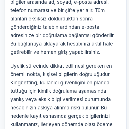
bilgiler arasında ad, soyad, e-posta adresi,
telefon numarası ve bir şifre yer alır. Tüm
alanları eksiksiz doldurduktan sonra
gönderdiğiniz talebin ardından e-posta
adresinize bir doğrulama bağlantısı gönderilir.
Bu bağlantıya tıklayarak hesabınızı aktif hale
getirebilir ve hemen giriş yapabilirsiniz.
Üyelik sürecinde dikkat edilmesi gereken en
önemli nokta, kişisel bilgilerin doğruluğudur.
Kingbetting, kullanıcı güvenliğini ön planda
tuttuğu için kimlik doğrulama aşamasında
yanlış veya eksik bilgi verilmesi durumunda
hesabınızın askıya alınma riski bulunur. Bu
nedenle kayıt esnasında gerçek bilgilerinizi
kullanmanız, ilerleyen dönemde olası ödeme