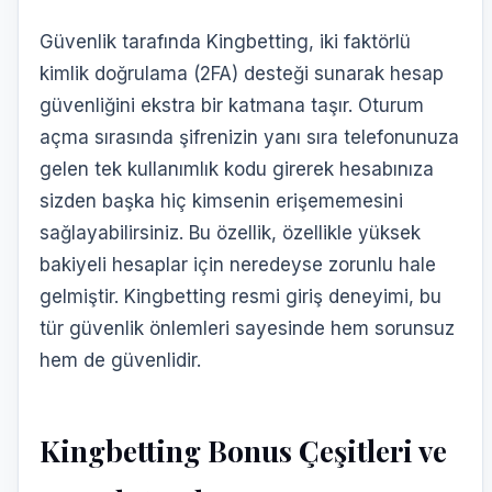
Güvenlik tarafında Kingbetting, iki faktörlü
kimlik doğrulama (2FA) desteği sunarak hesap
güvenliğini ekstra bir katmana taşır. Oturum
açma sırasında şifrenizin yanı sıra telefonunuza
gelen tek kullanımlık kodu girerek hesabınıza
sizden başka hiç kimsenin erişememesini
sağlayabilirsiniz. Bu özellik, özellikle yüksek
bakiyeli hesaplar için neredeyse zorunlu hale
gelmiştir. Kingbetting resmi giriş deneyimi, bu
tür güvenlik önlemleri sayesinde hem sorunsuz
hem de güvenlidir.
Kingbetting Bonus Çeşitleri ve