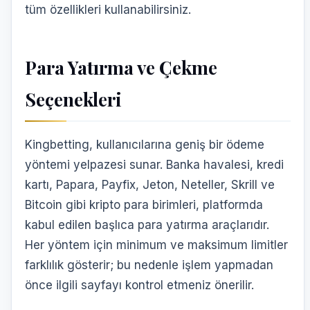
tüm özellikleri kullanabilirsiniz.
Para Yatırma ve Çekme
Seçenekleri
Kingbetting, kullanıcılarına geniş bir ödeme
yöntemi yelpazesi sunar. Banka havalesi, kredi
kartı, Papara, Payfix, Jeton, Neteller, Skrill ve
Bitcoin gibi kripto para birimleri, platformda
kabul edilen başlıca para yatırma araçlarıdır.
Her yöntem için minimum ve maksimum limitler
farklılık gösterir; bu nedenle işlem yapmadan
önce ilgili sayfayı kontrol etmeniz önerilir.