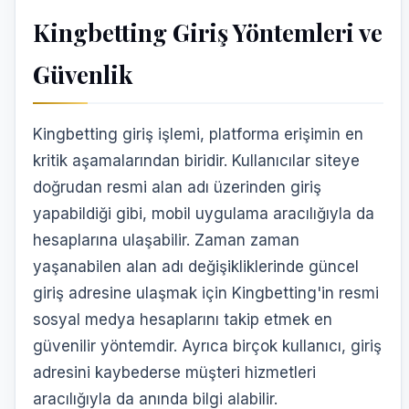
Kingbetting Giriş Yöntemleri ve
Güvenlik
Kingbetting giriş işlemi, platforma erişimin en
kritik aşamalarından biridir. Kullanıcılar siteye
doğrudan resmi alan adı üzerinden giriş
yapabildiği gibi, mobil uygulama aracılığıyla da
hesaplarına ulaşabilir. Zaman zaman
yaşanabilen alan adı değişikliklerinde güncel
giriş adresine ulaşmak için Kingbetting'in resmi
sosyal medya hesaplarını takip etmek en
güvenilir yöntemdir. Ayrıca birçok kullanıcı, giriş
adresini kaybederse müşteri hizmetleri
aracılığıyla da anında bilgi alabilir.