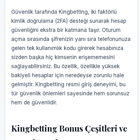
Güvenlik tarafında Kingbetting, iki faktörlü
kimlik doğrulama (2FA) desteği sunarak hesap
güvenliğini ekstra bir katmana taşır. Oturum
açma sırasında şifrenizin yanı sıra telefonunuza
gelen tek kullanımlık kodu girerek hesabınıza
sizden başka hiç kimsenin erişememesini
sağlayabilirsiniz. Bu özellik, özellikle yüksek
bakiyeli hesaplar için neredeyse zorunlu hale
gelmiştir. Kingbetting resmi giriş deneyimi, bu
tür güvenlik önlemleri sayesinde hem sorunsuz
hem de güvenlidir.
Kingbetting Bonus Çeşitleri ve