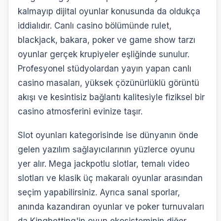
kalmayıp dijital oyunlar konusunda da oldukça
iddialıdır. Canlı casino bölümünde rulet,
blackjack, bakara, poker ve game show tarzı
oyunlar gerçek krupiyeler eşliğinde sunulur.
Profesyonel stüdyolardan yayın yapan canlı
casino masaları, yüksek çözünürlüklü görüntü
akışı ve kesintisiz bağlantı kalitesiyle fiziksel bir
casino atmosferini evinize taşır.
Slot oyunları kategorisinde ise dünyanın önde
gelen yazılım sağlayıcılarının yüzlerce oyunu
yer alır. Mega jackpotlu slotlar, temalı video
slotları ve klasik üç makaralı oyunlar arasından
seçim yapabilirsiniz. Ayrıca sanal sporlar,
anında kazandıran oyunlar ve poker turnuvaları