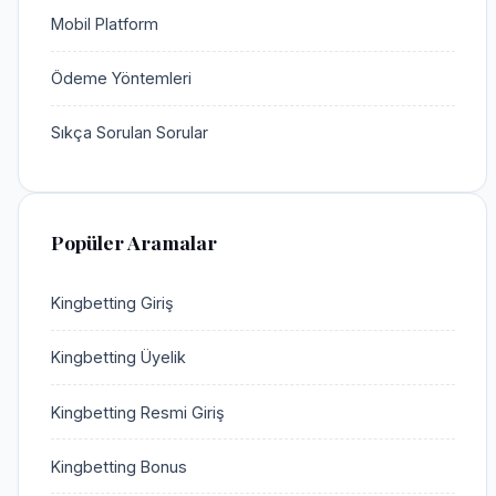
Mobil Platform
Ödeme Yöntemleri
Sıkça Sorulan Sorular
Popüler Aramalar
Kingbetting Giriş
Kingbetting Üyelik
Kingbetting Resmi Giriş
Kingbetting Bonus