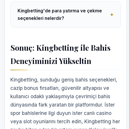
Evet, Kingbetting iOS ve Android işletim
sayfasından inceleyebilirsiniz.
sistemleri için optimize edilmiş mobil uygulamalar
Kingbetting'de para yatırma ve çekme
+
sunar. Ayrıca mobil tarayıcı üzerinden de tüm
seçenekleri nelerdir?
özelliklere kesintisiz erişim sağlanabilmektedir.
Platform, banka havalesi, kredi kartı, Papara,
Payfix, Jeton, Neteller, Skrill ve kripto para
Sonuç: Kingbetting ile Bahis
birimleri dahil olmak üzere geniş bir ödeme
yöntemi yelpazesi sunar. Tüm işlemler 7/24
Deneyiminizi Yükseltin
gerçekleştirilebilir.
Kingbetting, sunduğu geniş bahis seçenekleri,
cazip bonus fırsatları, güvenilir altyapısı ve
kullanıcı odaklı yaklaşımıyla çevrimiçi bahis
dünyasında fark yaratan bir platformdur. İster
spor bahislerine ilgi duyun ister canlı casino
veya slot oyunlarını tercih edin, Kingbetting her