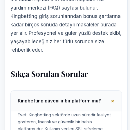
yardım merkezi (FAQ) sayfası bulunur.
Kingbetting giriş sorunlarından bonus şartlarına
kadar birçok konuda detaylı makaleler burada
yer alır. Profesyonel ve güler yüzlü destek ekibi,
yaşayabileceğiniz her türlü sorunda size
rehberlik eder.
Sıkça Sorulan Sorular
+
Kingbetting güvenilir bir platform mu?
Evet, Kingbetting sektörde uzun süredir faaliyet
gösteren, lisanslı ve güvenilir bir bahis
platformudur. Kullanıcı verileri SSL şifreleme