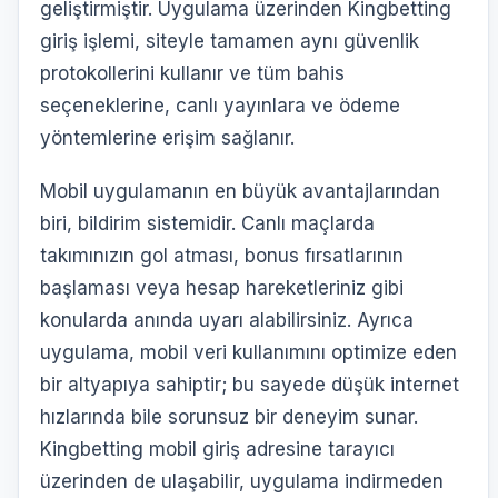
geliştirmiştir. Uygulama üzerinden Kingbetting
giriş işlemi, siteyle tamamen aynı güvenlik
protokollerini kullanır ve tüm bahis
seçeneklerine, canlı yayınlara ve ödeme
yöntemlerine erişim sağlanır.
Mobil uygulamanın en büyük avantajlarından
biri, bildirim sistemidir. Canlı maçlarda
takımınızın gol atması, bonus fırsatlarının
başlaması veya hesap hareketleriniz gibi
konularda anında uyarı alabilirsiniz. Ayrıca
uygulama, mobil veri kullanımını optimize eden
bir altyapıya sahiptir; bu sayede düşük internet
hızlarında bile sorunsuz bir deneyim sunar.
Kingbetting mobil giriş adresine tarayıcı
üzerinden de ulaşabilir, uygulama indirmeden