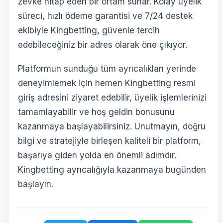
zevke hitap eden bir ortam sunar. Kolay üyelik
süreci, hızlı ödeme garantisi ve 7/24 destek
ekibiyle Kingbetting, güvenle tercih
edebileceğiniz bir adres olarak öne çıkıyor.
Platformun sunduğu tüm ayrıcalıkları yerinde
deneyimlemek için hemen Kingbetting resmi
giriş adresini ziyaret edebilir, üyelik işlemlerinizi
tamamlayabilir ve hoş geldin bonusunu
kazanmaya başlayabilirsiniz. Unutmayın, doğru
bilgi ve stratejiyle birleşen kaliteli bir platform,
başarıya giden yolda en önemli adımdır.
Kingbetting ayrıcalığıyla kazanmaya bugünden
başlayın.