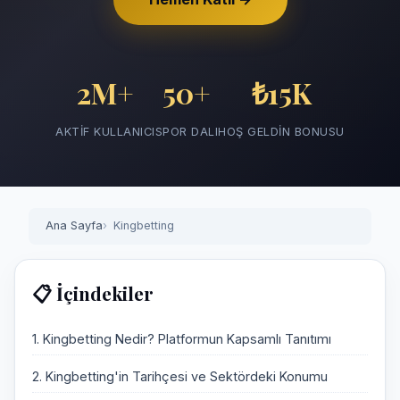
2M+
50+
₺15K
AKTIF KULLANICI
SPOR DALI
HOŞ GELDIN BONUSU
Ana Sayfa
Kingbetting
📋 İçindekiler
1. Kingbetting Nedir? Platformun Kapsamlı Tanıtımı
2. Kingbetting'in Tarihçesi ve Sektördeki Konumu