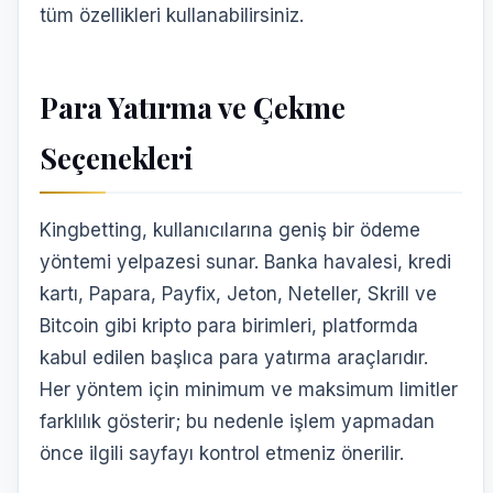
tüm özellikleri kullanabilirsiniz.
Para Yatırma ve Çekme
Seçenekleri
Kingbetting, kullanıcılarına geniş bir ödeme
yöntemi yelpazesi sunar. Banka havalesi, kredi
kartı, Papara, Payfix, Jeton, Neteller, Skrill ve
Bitcoin gibi kripto para birimleri, platformda
kabul edilen başlıca para yatırma araçlarıdır.
Her yöntem için minimum ve maksimum limitler
farklılık gösterir; bu nedenle işlem yapmadan
önce ilgili sayfayı kontrol etmeniz önerilir.