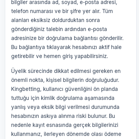
bilgiler arasında ad, soyad, e-posta adresi,
telefon numarası ve bir şifre yer alır. Tüm
alanları eksiksiz doldurduktan sonra
gönderdiğiniz talebin ardından e-posta
adresinize bir doğrulama bağlantısı gönderilir.
Bu bağlantıya tıklayarak hesabınızı aktif hale
getirebilir ve hemen giriş yapabilirsiniz.
Üyelik sürecinde dikkat edilmesi gereken en
önemli nokta, kişisel bilgilerin doğruluğudur.
Kingbetting, kullanıcı güvenliğini ön planda
tuttuğu için kimlik doğrulama aşamasında
yanlış veya eksik bilgi verilmesi durumunda
hesabınızın askıya alınma riski bulunur. Bu
nedenle kayıt esnasında gerçek bilgilerinizi
kullanmanız, ilerleyen dönemde olası ödeme