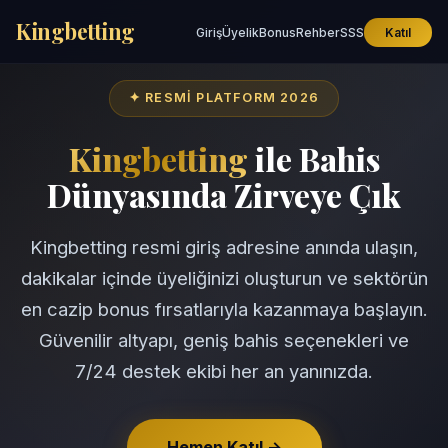
Kingbetting
Giriş
Üyelik
Bonus
Rehber
SSS
Katıl
✦ RESMI PLATFORM 2026
Kingbetting
ile Bahis
Dünyasında Zirveye Çık
Kingbetting resmi giriş adresine anında ulaşın,
dakikalar içinde üyeliğinizi oluşturun ve sektörün
en cazip bonus fırsatlarıyla kazanmaya başlayın.
Güvenilir altyapı, geniş bahis seçenekleri ve
7/24 destek ekibi her an yanınızda.
Hemen Katıl →