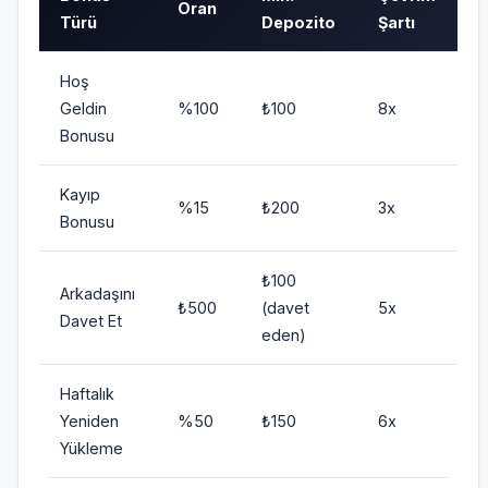
Oran
Türü
Depozito
Şartı
Hoş
Geldin
%100
₺100
8x
Bonusu
Kayıp
%15
₺200
3x
Bonusu
₺100
Arkadaşını
₺500
(davet
5x
Davet Et
eden)
Haftalık
Yeniden
%50
₺150
6x
Yükleme