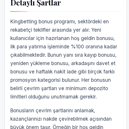
Detaylı Şartlar
Kingbetting bonus programı, sektördeki en
rekabetçi teklifler arasında yer alır. Yeni
kullanıcılar için hazırlanan hoş geldin bonusu,
ilk para yatırma işleminde %100 oranına kadar
çıkabilmektedir. Bunun yanı sıra kayıp bonusu,
yeniden yükleme bonusu, arkadaşını davet et
bonusu ve haftalık nakit iade gibi birçok farklı
promosyon kategorisi bulunur. Her bonusun
belirli çevrim şartları ve minimum depozito
limitleri olduğunu unutmamak gerekir.
Bonusların çevrim şartlarını anlamak,
kazançlarınızı nakde çevirebilmek açısından
büyük önem taşır. Örneğin bir hoş geldin