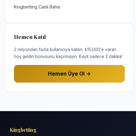
Kingbetting Canlı Bahis
Hemen Katıl
2 milyondan fazla kullanıcıya katılın, ₺15.000'e varan
hoş geldin bonusunu kaçırmayın. Kayıt sadece 2 dakika!
Hemen Üye Ol →
Kingbetting