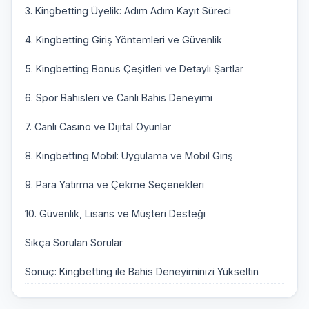
3. Kingbetting Üyelik: Adım Adım Kayıt Süreci
4. Kingbetting Giriş Yöntemleri ve Güvenlik
5. Kingbetting Bonus Çeşitleri ve Detaylı Şartlar
6. Spor Bahisleri ve Canlı Bahis Deneyimi
7. Canlı Casino ve Dijital Oyunlar
8. Kingbetting Mobil: Uygulama ve Mobil Giriş
9. Para Yatırma ve Çekme Seçenekleri
10. Güvenlik, Lisans ve Müşteri Desteği
Sıkça Sorulan Sorular
Sonuç: Kingbetting ile Bahis Deneyiminizi Yükseltin