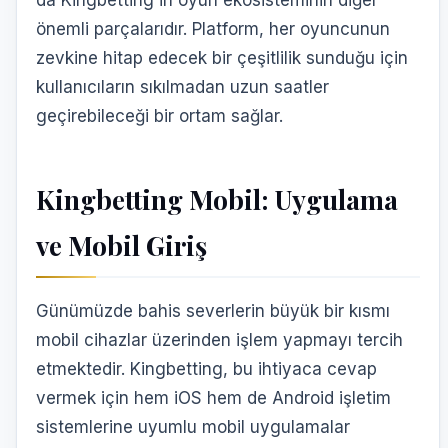
da Kingbetting'in oyun ekosisteminin diğer
önemli parçalarıdır. Platform, her oyuncunun
zevkine hitap edecek bir çeşitlilik sunduğu için
kullanıcıların sıkılmadan uzun saatler
geçirebileceği bir ortam sağlar.
Kingbetting Mobil: Uygulama
ve Mobil Giriş
Günümüzde bahis severlerin büyük bir kısmı
mobil cihazlar üzerinden işlem yapmayı tercih
etmektedir. Kingbetting, bu ihtiyaca cevap
vermek için hem iOS hem de Android işletim
sistemlerine uyumlu mobil uygulamalar