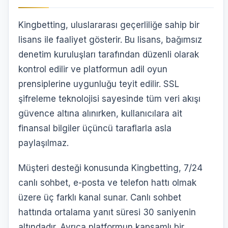
Kingbetting, uluslararası geçerliliğe sahip bir
lisans ile faaliyet gösterir. Bu lisans, bağımsız
denetim kuruluşları tarafından düzenli olarak
kontrol edilir ve platformun adil oyun
prensiplerine uygunluğu teyit edilir. SSL
şifreleme teknolojisi sayesinde tüm veri akışı
güvence altına alınırken, kullanıcılara ait
finansal bilgiler üçüncü taraflarla asla
paylaşılmaz.
Müşteri desteği konusunda Kingbetting, 7/24
canlı sohbet, e-posta ve telefon hattı olmak
üzere üç farklı kanal sunar. Canlı sohbet
hattında ortalama yanıt süresi 30 saniyenin
altındadır. Ayrıca platformun kapsamlı bir