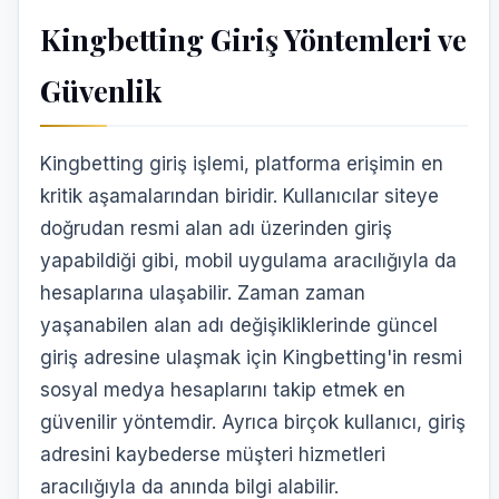
Kingbetting Giriş Yöntemleri ve
Güvenlik
Kingbetting giriş işlemi, platforma erişimin en
kritik aşamalarından biridir. Kullanıcılar siteye
doğrudan resmi alan adı üzerinden giriş
yapabildiği gibi, mobil uygulama aracılığıyla da
hesaplarına ulaşabilir. Zaman zaman
yaşanabilen alan adı değişikliklerinde güncel
giriş adresine ulaşmak için Kingbetting'in resmi
sosyal medya hesaplarını takip etmek en
güvenilir yöntemdir. Ayrıca birçok kullanıcı, giriş
adresini kaybederse müşteri hizmetleri
aracılığıyla da anında bilgi alabilir.