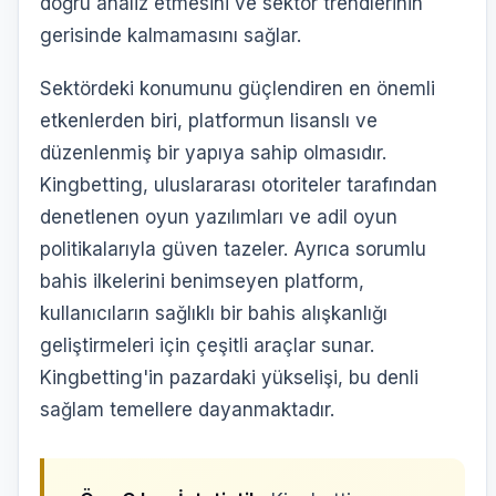
doğru analiz etmesini ve sektör trendlerinin
gerisinde kalmamasını sağlar.
Sektördeki konumunu güçlendiren en önemli
etkenlerden biri, platformun lisanslı ve
düzenlenmiş bir yapıya sahip olmasıdır.
Kingbetting, uluslararası otoriteler tarafından
denetlenen oyun yazılımları ve adil oyun
politikalarıyla güven tazeler. Ayrıca sorumlu
bahis ilkelerini benimseyen platform,
kullanıcıların sağlıklı bir bahis alışkanlığı
geliştirmeleri için çeşitli araçlar sunar.
Kingbetting'in pazardaki yükselişi, bu denli
sağlam temellere dayanmaktadır.