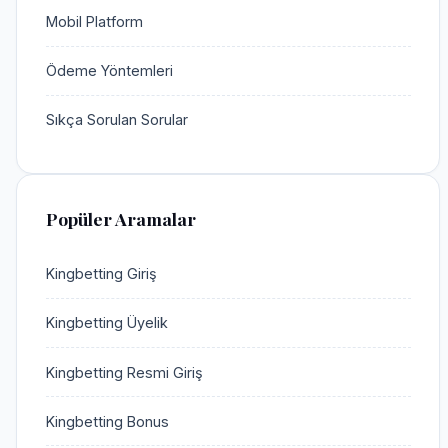
Mobil Platform
Ödeme Yöntemleri
Sıkça Sorulan Sorular
Popüler Aramalar
Kingbetting Giriş
Kingbetting Üyelik
Kingbetting Resmi Giriş
Kingbetting Bonus