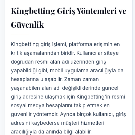
Kingbetting Giriş Yöntemleri ve
Güvenlik
Kingbetting giriş işlemi, platforma erişimin en
kritik aşamalarından biridir. Kullanıcılar siteye
doğrudan resmi alan adı üzerinden giriş
yapabildiği gibi, mobil uygulama aracılığıyla da
hesaplarına ulaşabilir. Zaman zaman
yaşanabilen alan adı değişikliklerinde güncel
giriş adresine ulaşmak için Kingbetting'in resmi
sosyal medya hesaplarını takip etmek en
güvenilir yöntemdir. Ayrıca birçok kullanıcı, giriş
adresini kaybederse müşteri hizmetleri
aracılığıyla da anında bilgi alabilir.