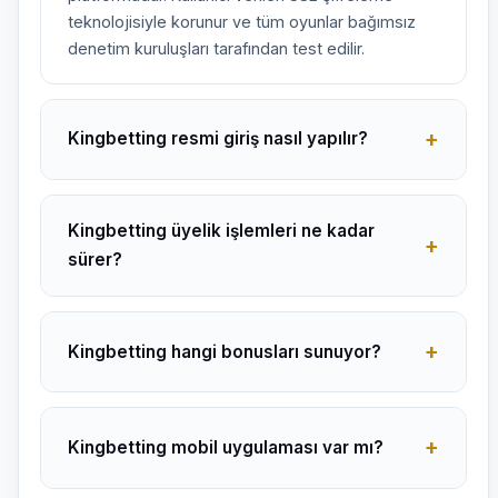
teknolojisiyle korunur ve tüm oyunlar bağımsız
denetim kuruluşları tarafından test edilir.
+
Kingbetting resmi giriş nasıl yapılır?
Kingbetting resmi giriş için doğrudan resmi web
sitesini kullanabilirsiniz. Alan adı değişikliklerinde
Kingbetting üyelik işlemleri ne kadar
+
güncel giriş adresine sosyal medya
sürer?
hesaplarından veya müşteri hizmetleri aracılığıyla
ulaşabilirsiniz.
Kingbetting üyelik işlemleri ortalama 2-3 dakika
içinde tamamlanır. Kayıt formunu doldurduktan
+
Kingbetting hangi bonusları sunuyor?
sonra e-posta doğrulamasıyla hesabınızı aktif
hale getirebilir ve hemen bahis yapmaya
Kingbetting, hoş geldin bonusu, kayıp bonusu,
başlayabilirsiniz.
arkadaşını davet et bonusu ve haftalık yeniden
+
Kingbetting mobil uygulaması var mı?
yükleme bonusu gibi çeşitli promosyonlar sunar.
Her bonusun detaylı şartlarını kampanyalar