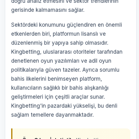
doğru analiz etmesini ve sektör trendlerinin
gerisinde kalmamasını sağlar.
Sektördeki konumunu güçlendiren en önemli
etkenlerden biri, platformun lisanslı ve
düzenlenmiş bir yapıya sahip olmasıdır.
Kingbetting, uluslararası otoriteler tarafından
denetlenen oyun yazılımları ve adil oyun
politikalarıyla güven tazeler. Ayrıca sorumlu
bahis ilkelerini benimseyen platform,
kullanıcıların sağlıklı bir bahis alışkanlığı
geliştirmeleri için çeşitli araçlar sunar.
Kingbetting'in pazardaki yükselişi, bu denli
sağlam temellere dayanmaktadır.