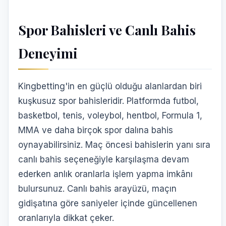
Spor Bahisleri ve Canlı Bahis
Deneyimi
Kingbetting'in en güçlü olduğu alanlardan biri
kuşkusuz spor bahisleridir. Platformda futbol,
basketbol, tenis, voleybol, hentbol, Formula 1,
MMA ve daha birçok spor dalına bahis
oynayabilirsiniz. Maç öncesi bahislerin yanı sıra
canlı bahis seçeneğiyle karşılaşma devam
ederken anlık oranlarla işlem yapma imkânı
bulursunuz. Canlı bahis arayüzü, maçın
gidişatına göre saniyeler içinde güncellenen
oranlarıyla dikkat çeker.