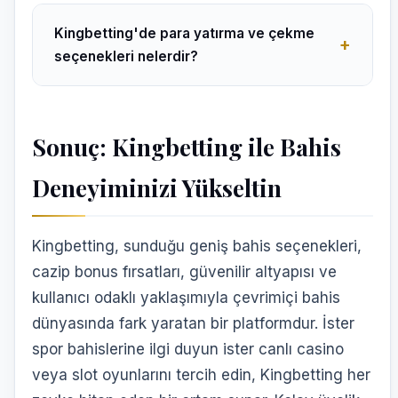
Evet, Kingbetting iOS ve Android işletim
sayfasından inceleyebilirsiniz.
sistemleri için optimize edilmiş mobil uygulamalar
Kingbetting'de para yatırma ve çekme
+
sunar. Ayrıca mobil tarayıcı üzerinden de tüm
seçenekleri nelerdir?
özelliklere kesintisiz erişim sağlanabilmektedir.
Platform, banka havalesi, kredi kartı, Papara,
Payfix, Jeton, Neteller, Skrill ve kripto para
Sonuç: Kingbetting ile Bahis
birimleri dahil olmak üzere geniş bir ödeme
yöntemi yelpazesi sunar. Tüm işlemler 7/24
Deneyiminizi Yükseltin
gerçekleştirilebilir.
Kingbetting, sunduğu geniş bahis seçenekleri,
cazip bonus fırsatları, güvenilir altyapısı ve
kullanıcı odaklı yaklaşımıyla çevrimiçi bahis
dünyasında fark yaratan bir platformdur. İster
spor bahislerine ilgi duyun ister canlı casino
veya slot oyunlarını tercih edin, Kingbetting her