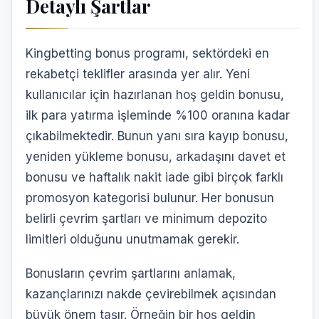
Detaylı Şartlar
Kingbetting bonus programı, sektördeki en
rekabetçi teklifler arasında yer alır. Yeni
kullanıcılar için hazırlanan hoş geldin bonusu,
ilk para yatırma işleminde %100 oranına kadar
çıkabilmektedir. Bunun yanı sıra kayıp bonusu,
yeniden yükleme bonusu, arkadaşını davet et
bonusu ve haftalık nakit iade gibi birçok farklı
promosyon kategorisi bulunur. Her bonusun
belirli çevrim şartları ve minimum depozito
limitleri olduğunu unutmamak gerekir.
Bonusların çevrim şartlarını anlamak,
kazançlarınızı nakde çevirebilmek açısından
büyük önem taşır. Örneğin bir hoş geldin