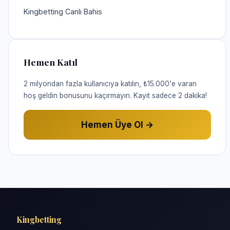
Kingbetting Canlı Bahis
Hemen Katıl
2 milyondan fazla kullanıcıya katılın, ₺15.000'e varan
hoş geldin bonusunu kaçırmayın. Kayıt sadece 2 dakika!
Hemen Üye Ol →
Kingbetting