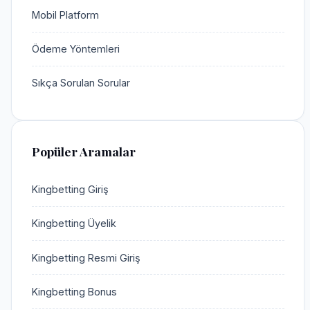
Mobil Platform
Ödeme Yöntemleri
Sıkça Sorulan Sorular
Popüler Aramalar
Kingbetting Giriş
Kingbetting Üyelik
Kingbetting Resmi Giriş
Kingbetting Bonus